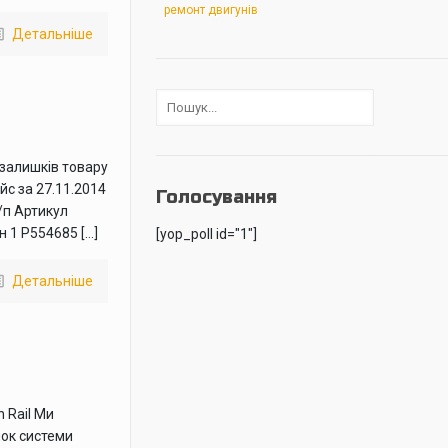
ремонт двигунів
Детальніше
залишків товару
йс за 27.11.2014
Голосування
/п Артикул
н 1 P554685 […]
[yop_poll id="1"]
Детальніше
 Rail Ми
нок системи