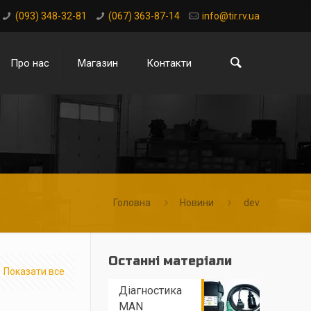
(093) 348-32-81
(067) 363-87-14
info@tir.rv.ua
Про нас
Магазин
Контакти
Головна
Новини
dev
Останні матеріали
Показати все
Діагностика
MAN