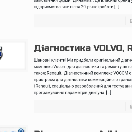
замовлення фiрми “Динаміка“. Це власний бренд 
пiдприємства, яке пiсля 20-рiчної роботи […]
Діагностика VOLVO, 
Шановні клієнти! Ми придбали оригінальний діаг
комплекс Vocom для діагностики та ремонту автом
також Renault. Діагностичний комплекс VOCOM є
пристроєм для діагностики коммерційного трансп
і Renault, спеціально разраболений для тестування
програмування параметрів двигуна. […]