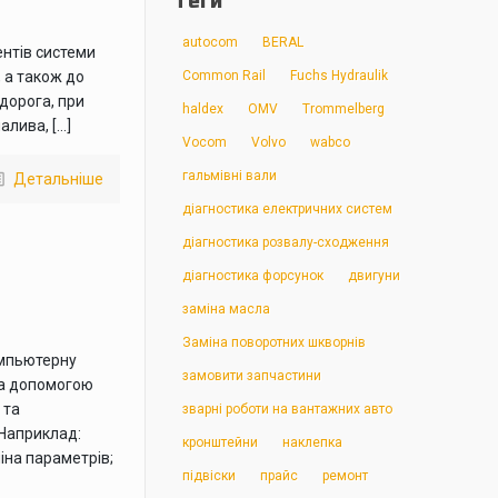
Теги
autocom
BERAL
ентів системи
 а також до
Common Rail
Fuchs Hydraulik
дорога, при
haldex
OMV
Trommelberg
алива, […]
Vocom
Volvo
wabco
гальмівні вали
Детальніше
діагностика електричних систем
діагностика розвалу-сходження
діагностика форсунок
двигуни
заміна масла
Заміна поворотних шкворнів
омпьютерну
замовити запчастини
за допомогою
 та
зварні роботи на вантажних авто
 Наприклад:
кронштейни
наклепка
іна параметрів;
підвіски
прайс
ремонт