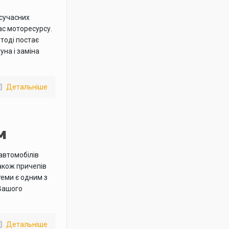
сучасних
ас моторесурсу.
 тоді постає
на і заміна
Детальніше
м
 автомобілів
також причепів
теми є одним з
 Вашого
Детальніше