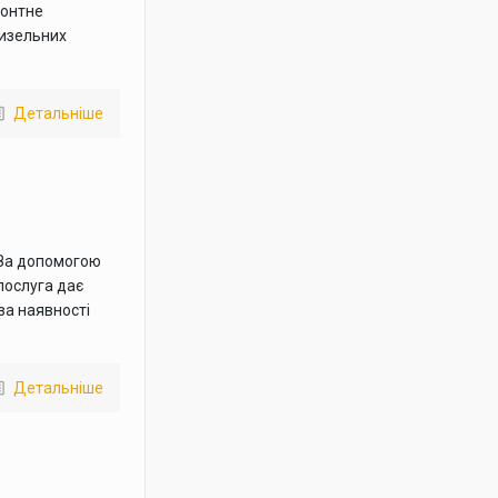
монтне
дизельних
Детальніше
 За допомогою
послуга дає
за наявності
Детальніше