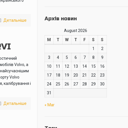
українського
Архів новин
Детальніше
August 2026
M
T
W
T
F
S
S
RVI
1
2
3
4
5
6
7
8
9
ностичний
обілів Volvo, а
10
11
12
13
14
15
16
 найсучаснішим
17
18
19
20
21
22
23
орту Volvo
, калібрування і
24
25
26
27
28
29
30
31
Детальніше
« Mar