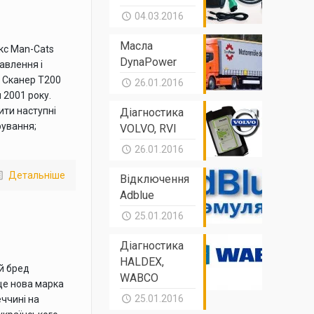
04.03.2016
Масла
кс Man-Cats
DynaPower
авлення і
 Сканер T200
26.01.2016
 2001 року.
ти наступні
Діагностика
рування;
VOLVO, RVI
26.01.2016
Детальніше
Відключення
Adblue
25.01.2016
Діагностика
HALDEX,
й бред
WABCO
це нова марка
25.01.2016
ччинi на