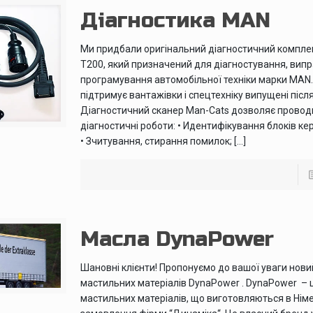
Діагностика MAN
Ми придбали оригінальний діагностичний компле
T200, який призначений для діагностування, випр
програмування автомобільної техніки марки MAN.
підтримує вантажівки і спецтехніку випущені після
Діагностичний сканер Man-Cats дозволяє проводи
діагностичні роботи: • Идентифікування блоків ке
• Зчитування, стирання помилок; […]
Масла DynaPower
Шановні клієнти! Пропонуємо до вашої уваги нови
мастильних матерiалiв DynaPower . DynaPower – 
мастильних матерiалiв, що виготовляються в Нiме