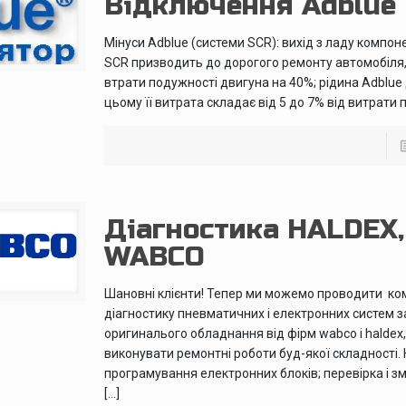
Відключення Adblue
Мінуси Adblue (системи SCR): вихід з ладу компон
SCR призводить до дорогого ремонту автомобіля,
втрати подужності двигуна на 40%; рідина Adblue 
цьому її витрата складає від 5 до 7% від витрати п
Діагностика HALDEX,
WABCO
Шановні клієнти! Тепер ми можемо проводити к
діагностику пневматичних і електронних систем 
оригиналього обладнання від фірм wabco і haldex,
виконувати ремонтні роботи буд-якої складності.
програмування електронних блоків; перевірка і зм
[…]