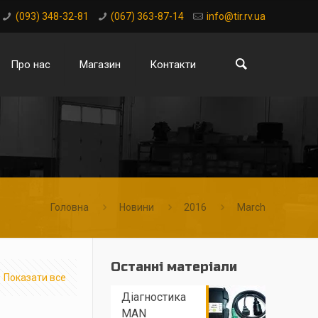
(093) 348-32-81
(067) 363-87-14
info@tir.rv.ua
Про нас
Магазин
Контакти
Головна
Новини
2016
March
Останні матеріали
Показати все
Діагностика
MAN