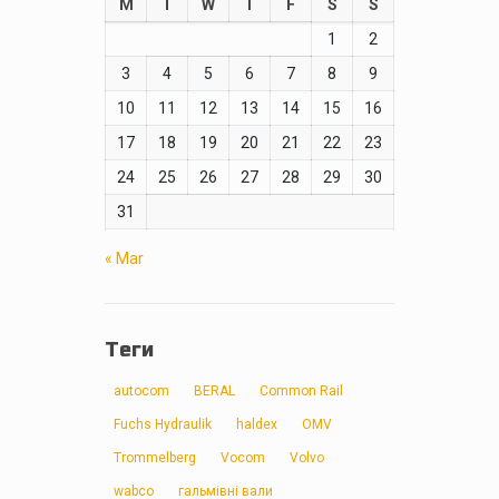
M
T
W
T
F
S
S
1
2
3
4
5
6
7
8
9
10
11
12
13
14
15
16
17
18
19
20
21
22
23
24
25
26
27
28
29
30
31
« Mar
Теги
autocom
BERAL
Common Rail
Fuchs Hydraulik
haldex
OMV
Trommelberg
Vocom
Volvo
wabco
гальмівні вали