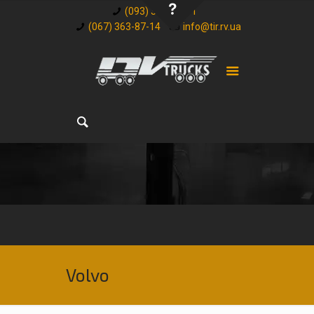
(093) 348-32-81
(067) 363-87-14
info@tir.rv.ua
Volvo