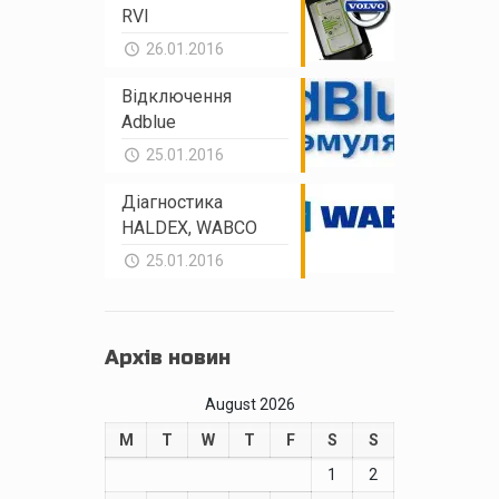
RVI
26.01.2016
Відключення
Adblue
25.01.2016
Діагностика
HALDEX, WABCO
25.01.2016
Архів новин
August 2026
M
T
W
T
F
S
S
1
2