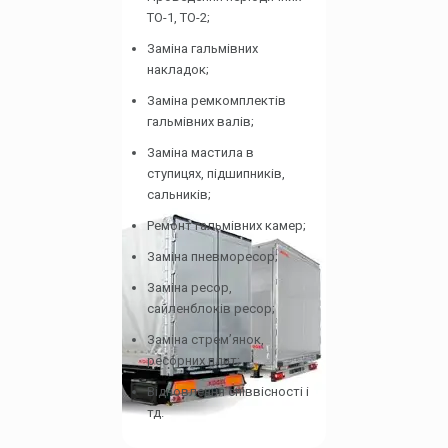
ТО-1, ТО-2;
Заміна гальмівних
накладок;
Заміна ремкомплектів
гальмівних валів;
Заміна мастила в
ступицях, підшипників,
сальників;
Ремонт гальмівних камер;
Заміна пневморесор;
Заміна ресор,
сайленблоків ресор;
Заміна стрем’янок,
ресорних плит;
Відновлення співвісності і
тд.