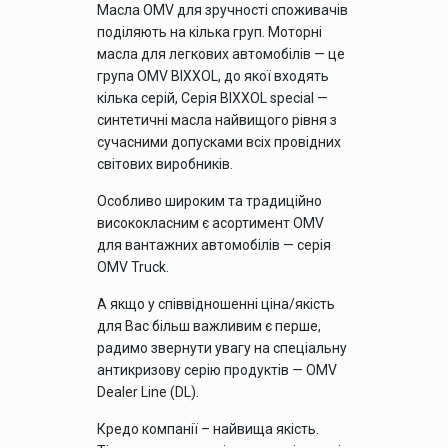
Масла OMV для зручності споживачів
поділяють на кілька груп. Моторні
масла для легкових автомобілів — це
група OMV BIXXOL, до якої входять
кілька серій, Серія BIXXOL special —
синтетичні масла найвищого рівня з
сучасними допусками всіх провідних
світових виробників.
Особливо широким та традиційно
висококласним є асортимент OMV
для вантажних автомобілів — серія
OMV Truck.
А якщо у співвідношенні ціна/якість
для Вас більш важливим є перше,
радимо звернути увагу на спеціальну
антикризову серію продуктів — OMV
Dealer Line (DL).
Кредо компанії – найвища якість.