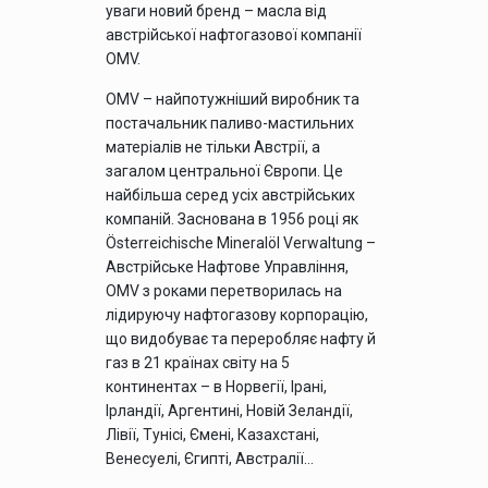
уваги новий бренд – масла від
австрійської нафтогазової компанії
OMV.
OMV – найпотужніший виробник та
постачальник паливо-мастильних
матеріалів не тільки Австрії, а
загалом центральної Європи. Це
найбільша серед усіх австрійських
компаній. Заснована в 1956 році як
Österreichische Mineralöl Verwaltung –
Австрійське Нафтове Управління,
OMV з роками перетворилась на
лідируючу нафтогазову корпорацію,
що видобуває та переробляє нафту й
газ в 21 країнах світу на 5
континентах – в Норвегії, Ірані,
Ірландії, Аргентині, Новій Зеландії,
Лівії, Тунісі, Ємені, Казахстані,
Венесуелі, Єгипті, Австралії…